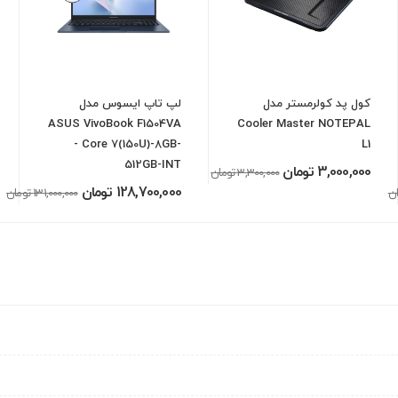
کول پد کولرمستر مدل
لپ تاپ ایسوس مدل
ASUS VivoBook F1504VA
Cooler Master NOTEPAL
- Core 7(150U)-8GB-
L1
512GB-INT
3,000,000 تومان
3,300,000 تومان
128,700,000 تومان
131,000,000 تومان