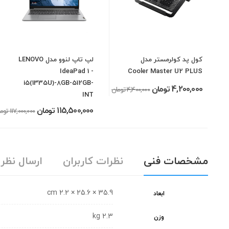
کول پد کولرمستر مدل
لپ تاپ لنوو مدل LENOVO
IdeaPad 1 -
Cooler Master U2 PLUS
i5(1335U)-8GB-512GB-
4,200,000 تومان
4,400,000 تومان
INT
115,500,000 تومان
117,000,000 تومان
مشخصات فنی
نظرات کاربران
ارسال نظر
35.9 × 25.6 × 2.2 cm
ابعاد
2.3 kg
وزن