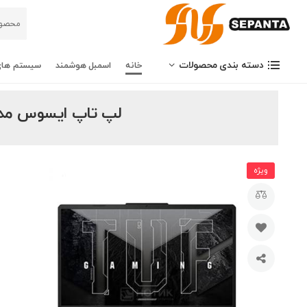
دسته بندی محصولات
خانه
اسمبل هوشمند
سیستم های
لپ تاپ ایسوس مدل F FA506NFR - R5(7535HS)-16GB-512GB-4GB(2050
ویژه