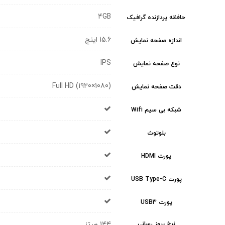
4GB
حافظه پردازنده گرافیک
15.6 اینچ
اندازه صفحه نمایش
IPS
نوع صفحه نمایش
Full HD (1920×1080)
دقت صفحه نمایش
شبکه بی سیم Wifi
بلوتوث
پورت HDMI
پورت USB Type-C
پورت USB3
نرخ بروز رسانی
144 هرتز