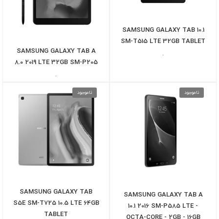
SAMSUNG GALAXY TAB 10.1
SM-T515 LTE 32GB TABLET
SAMSUNG GALAXY TAB A
-
8.0 2019 LTE 32GB SM-P205
-
ناموجود
ناموجود
SAMSUNG GALAXY TAB
SAMSUNG GALAXY TAB A
S5E SM-T725 10.5 LTE 64GB
10.1 2016 SM-P585 LTE -
TABLET
OCTA-CORE - 2GB - 16GB