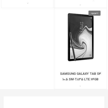
-
-
ناموجود
SAMSUNG GALAXY TAB S4
10.5 SM-T835 LTE 64GB
-