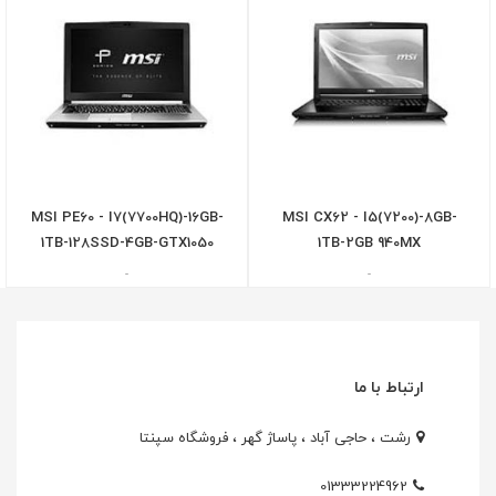
MSI PE60 - I7(7700HQ)-16GB-
MSI CX62 - I5(7200)-8GB-
1TB-128SSD-4GB-GTX1050
1TB-2GB 940MX
-
-
ارتباط با ما
رشت ، حاجی آباد ، پاساژ گهر ، فروشگاه سپنتا
01333224962