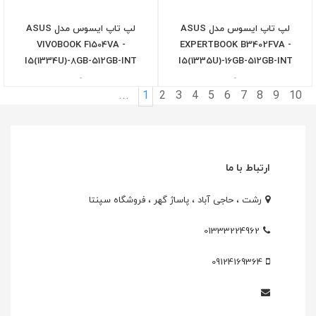
لپ تاپ ایسوس مدل ASUS
لپ تاپ ایسوس مدل ASUS
VIVOBOOK F1504VA -
EXPERTBOOK B3402FVA -
I5(1334U)-8GB-512GB-INT
I5(1335U)-16GB-512GB-INT
-
-
...
1
2
3
4
5
6
7
8
9
10
ارتباط با ما
رشت ، حاجی آباد ، پاساژ گهر ، فروشگاه سپنتا
01333224962
09124169364