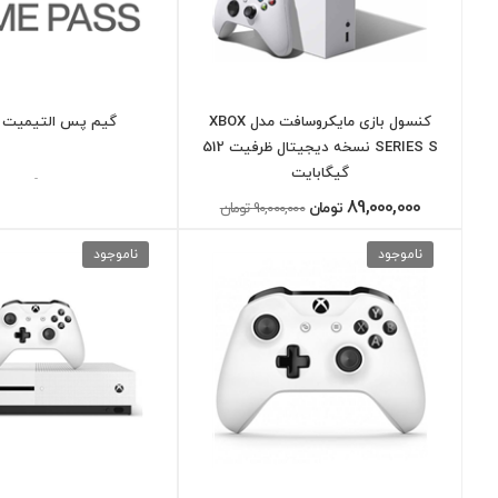
کنسول بازی مایکروسافت مدل XBOX
گیم پس التیمیت 4 ماهه
SERIES S نسخه دیجیتال ظرفیت 512
گیگابایت
-
89,000,000
تومان
90,000,000 تومان
ناموجود
ناموجود