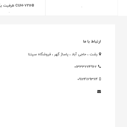
CUH-7216B ظرفیت یک ترابایت
-
-
ارتباط با ما
رشت ، حاجی آباد ، پاساژ گهر ، فروشگاه سپنتا
01333224962
09124169364