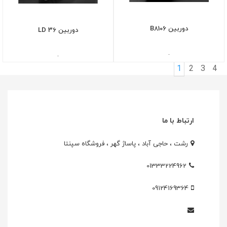
دوربین B8106
دوربین 36 LD
-
-
1
2
3
4
ارتباط با ما
رشت ، حاجی آباد ، پاساژ گهر ، فروشگاه سپنتا
01333224962
09124169364