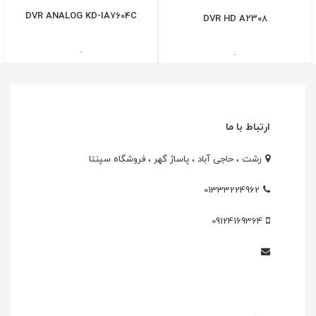
DVR ANALOG KD-IA7604C
DVR HD A2308
-
-
ارتباط با ما
رشت ، حاجی آباد ، پاساژ گهر ، فروشگاه سپنتا
01333224962
09124169364