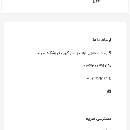
UEFI
-
-
ارتباط با ما
رشت ، حاجی آباد ، پاساژ گهر ، فروشگاه سپنتا
01333224962
09124169364
دسترسی سریع