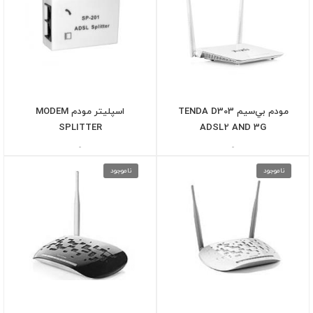
مودم بي‌سيم TENDA D303
اسپلیتر مودم MODEM
SPLITTER
ADSL2 AND 3G
-
-
ناموجود
ناموجود