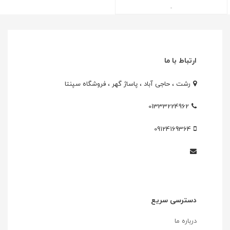
-
ارتباط با ما
رشت ، حاجی آباد ، پاساژ گهر ، فروشگاه سپنتا
01333224962
09124169364
دسترسی سریع
درباره ما