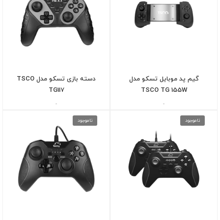
گیم پد موبایل تسکو مدل
دسته بازی تسکو مدل TSCO
TG117
TSCO TG 155W
-
-
ناموجود
ناموجود