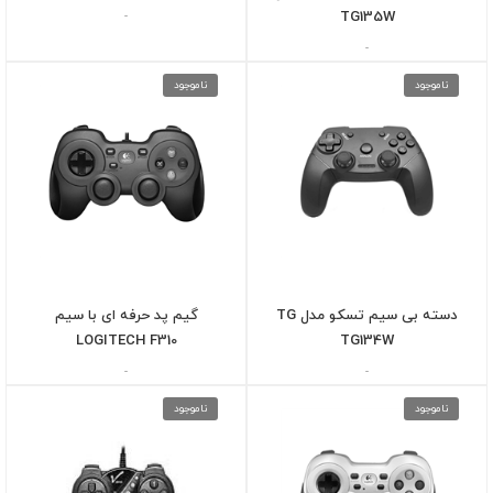
-
TG135W
-
ناموجود
ناموجود
دسته بی سیم تسکو مدل TG
گیم پد حرفه ای با سیم
LOGITECH F310
TG134W
-
-
ناموجود
ناموجود