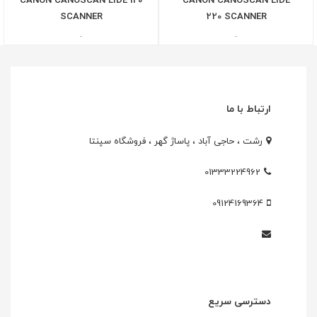
CANON CANOSCAN LIDE 120
CANON CANOSCAN LIDE
SCANNER
220 SCANNER
-
-
ارتباط با ما
رشت ، حاجی آباد ، پاساژ گهر ، فروشگاه سپنتا
01333224962
09124169364
دسترسی سریع