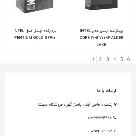
پردازنده اینتل مدل INTEL
پردازنده اینتل مدل INTEL
PENTIUM GOLD G6400
CORE I7-12700KF ALDER
LAKE
-
-
1
2
3
4
5
6
ارتباط با ما
رشت ، حاجی آباد ، پاساژ گهر ، فروشگاه سپنتا
01333224962
09124169364