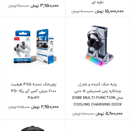
نقره ای
3,950,000
تومان
4,100,000 تومان
15,000,000
تومان
16,000,000 تومان
پایه خنک کننده و شارژر
پاوربانک دسته PS5 ظرفیت
چندکاره پلی استیشن 5 دابی
2000 میلی آمپر آی پگا PG-
مدل DOBE MULTI-FUNCTION
P5042
COOLING CHARGING DOCK
2,950,000
تومان
3,115,000 تومان
5,900,000
تومان
6,200,000 تومان