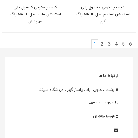
کیف چمدونی کنسول پلی
کیف چمدونی کنسول پلی
استیشن اسلیم مدل NAHL رنگ
استیشن فلت مدل NAHL رنگ
کرم
قهوه ای
-
-
1
2
3
4
5
6
ارتباط با ما
رشت ، حاجی آباد ، پاساژ گهر ، فروشگاه سپنتا
01333224962
09124169364