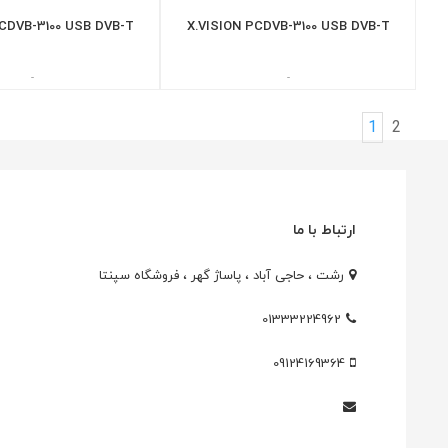
PCDVB-3100 USB DVB-T
X.VISION PCDVB-3100 USB DVB-T
-
-
1
2
ارتباط با ما
رشت ، حاجی آباد ، پاساژ گهر ، فروشگاه سپنتا
01333224962
09124169364