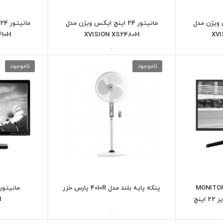
 ایکس ویژن مدل
مانیتور 24 اینچ ایکس ویژن مدل
410H
XVISION XS2480H
XVI
-
ناموجود
ناموجود
نیتور ایکس ویژن MONITOR
پنکه پایه بلند مدل 4010R پارس خزر
H
-