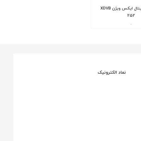
گیرنده دیجیتال ایکس ویژن XDVB
252
-
نماد الکترونیک