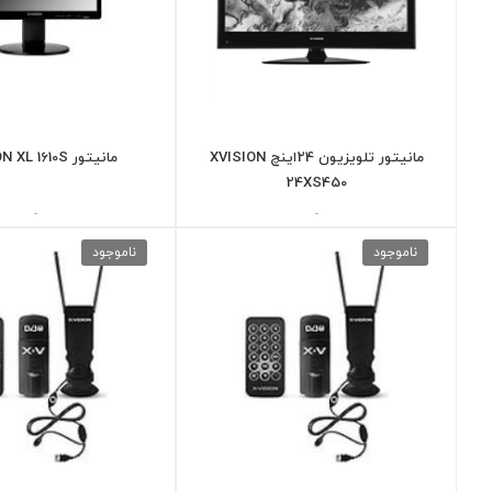
مانیتور تلویزیون 24اینچ XVISION
مانیتور X.VISION XL 1610S
24XS450
-
-
ناموجود
ناموجود