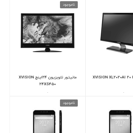
ناموجود
مانیتور تلویزیون 24اینچ XVISION
24XS450
-
-
ناموجود