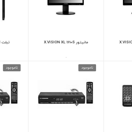
مانیتور X.VISION XL 1610S
تبلت XVISION مدل E61
-
ناموجود
ناموجود