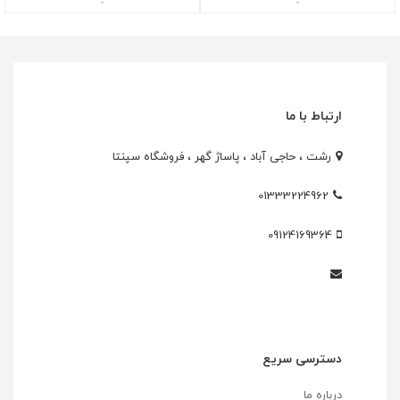
-
-
ارتباط با ما
رشت ، حاجی آباد ، پاساژ گهر ، فروشگاه سپنتا
01333224962
09124169364
دسترسی سریع
درباره ما