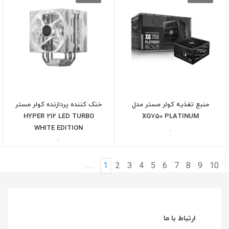
منبع تغذیه کولر مستر مدل
خنک کننده پردازنده کولر مستر
HYPER 212 LED TURBO
XG750 PLATINUM
WHITE EDITION
-
-
...
1
2
3
4
5
6
7
8
9
10
ارتباط با ما