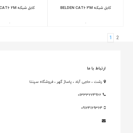
کابل شبکه BELDEN CAT6 3M
کابل شبکه BELDEN CAT6 2M
-
-
1
2
ارتباط با ما
رشت ، حاجی آباد ، پاساژ گهر ، فروشگاه سپنتا
01333224962
09124169364